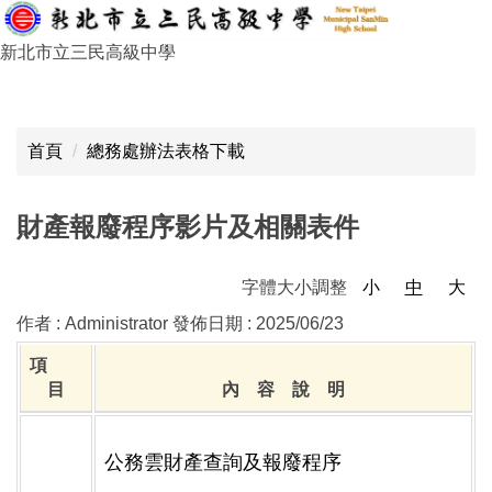
跳
到
新北市立三民高級中學
主
要
:::
內
容
首頁
總務處辦法表格下載
區
財產報廢程序影片及相關表件
字體大小調整
小
中
大
作者 :
Administrator
發佈日期 :
2025/06/23
項
目
內 容 說 明
公務雲財產查詢及報廢程序