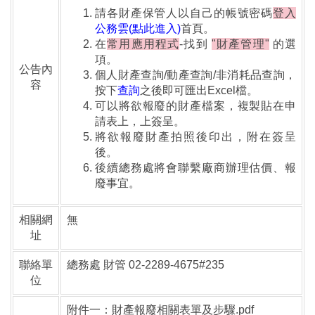
請各財產保管人以自己的帳號密碼
登入
公務雲(點此進入)
首頁。
在
常用應用程式
-找到
"財產管理"
的選
項。
公告內
個人財產查詢/動產查詢/非消耗品查詢，
容
按下
查詢
之後即可匯出Excel檔。
可以將欲報廢的財產檔案，複製貼在申
請表上，上簽呈。
將欲報廢財產拍照後印出，附在簽呈
後。
後續總務處將會聯繫廠商辦理估價、報
廢事宜。
相關網
無
址
聯絡單
總務處 財管 02-2289-4675#235
位
附件一：財產報廢相關表單及步驟.pdf