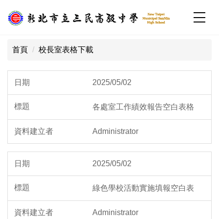
跳
到
主
:::
要
首頁
校長室表格下載
內
容
校園公告列表
區
2025/05/02
各處室工作績效報告空白表格
Administrator
2025/05/02
綠色學校活動實施填報空白表
Administrator