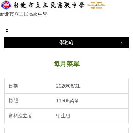
跳
到
新北市立三民高級中學
主
要
:::
內
容
學務處
區
學務處
每月菜單
生教組
2026/06/01
社團組
11506菜單
體育組
衛生組
訓育組