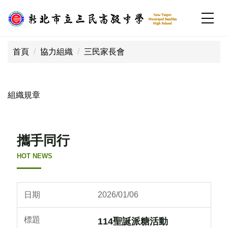
跳
到
主
:::
要
首頁
協力組織
三民家長會
內
容
區
組織規章
攜手同行
校園公告列表
2026/01/06
114聖誕派糖活動