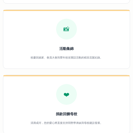
📸
活動集錦
校慶回娘家、會員大會與歷年校友聯誼活動的精采花絮紀錄。
❤️
捐款回饋母校
涓滴成河，您的愛心將直接支持弱勢學弟妹與母校建設發展。