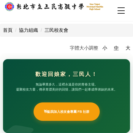
跳
到
主
:::
要
首頁
協力組織
三民校友會
內
容
區
字體大小調整
小
中
大
歡迎回娘家，三民人！
無論畢業多久，這裡永遠是你的青春主場。
凝聚校友力量，傳承青澀美好的回憶，讓我們一起牽成學弟妹的未來。
👋
點我加入校友會專屬 FB 社群