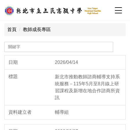
跳
到
主
:::
要
首頁
教師成長專區
內
容
區
校園公告列表
2026/04/14
新北市推動教師諮商輔導支持系
統服務－115年5月至8月線上研
習課程及新增在地合作諮商所資
訊
輔導組