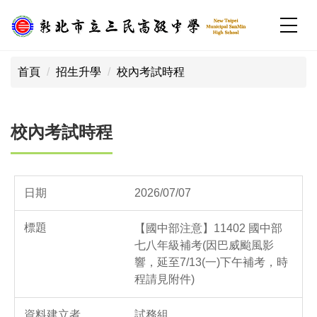
跳
到
主
:::
要
首頁
招生升學
校內考試時程
內
容
區
校內考試時程
校園公告列表
2026/07/07
【國中部注意】11402 國中部
七八年級補考(因巴威颱風影
響，延至7/13(一)下午補考，時
程請見附件)
試務組