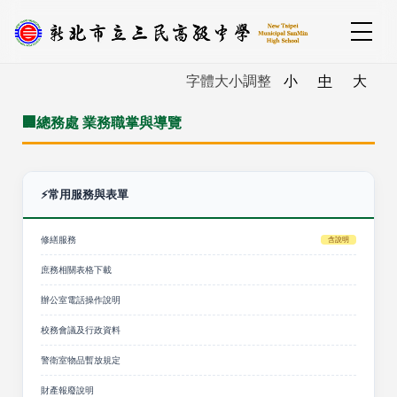
跳
到
主
:::
字體大小調整
小
中
大
要
內
🏢
總務處 業務職掌與導覽
容
區
⚡
常用服務與表單
修繕服務
含說明
庶務相關表格下載
辦公室電話操作說明
校務會議及行政資料
警衛室物品暫放規定
財產報廢說明