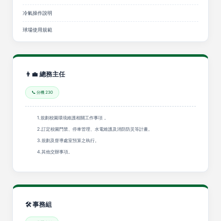
冷氣操作說明
球場使用規範
👨‍💼 總務主任
📞 分機 230
1.規劃校園環境維護相關工作事項 。
2.訂定校園門禁、停車管理、水電維護及消防防災等計畫。
3.規劃及督導處室預算之執行。
4.其他交辦事項。
🛠️ 事務組