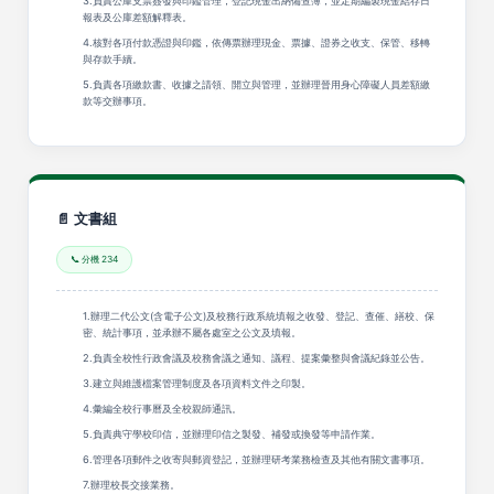
3.負責公庫支票簽發與印鑑管理，登記現金出納備查簿，並定期編製現金結存日
報表及公庫差額解釋表。
4.核對各項付款憑證與印鑑，依傳票辦理現金、票據、證券之收支、保管、移轉
與存款手續。
5.負責各項繳款書、收據之請領、開立與管理，並辦理晉用身心障礙人員差額繳
款等交辦事項。
📄 文書組
📞 分機 234
1.辦理二代公文(含電子公文)及校務行政系統填報之收發、登記、查催、繕校、保
密、統計事項，並承辦不屬各處室之公文及填報。
2.負責全校性行政會議及校務會議之通知、議程、提案彙整與會議紀錄並公告。
3.建立與維護檔案管理制度及各項資料文件之印製。
4.彙編全校行事曆及全校親師通訊。
5.負責典守學校印信，並辦理印信之製發、補發或換發等申請作業。
6.管理各項郵件之收寄與郵資登記，並辦理研考業務檢查及其他有關文書事項。
7.辦理校長交接業務。