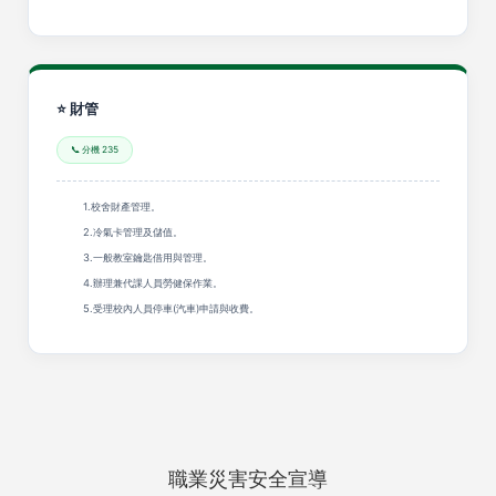
⭐ 財管
📞 分機 235
1.校舍財產管理。
2.冷氣卡管理及儲值。
3.一般教室鑰匙借用與管理。
4.辦理兼代課人員勞健保作業。
5.受理校內人員停車(汽車)申請與收費。
職業災害安全宣導