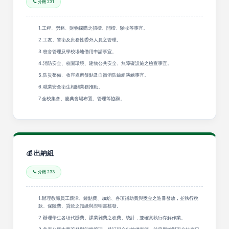
📞 分機 231
1.工程、勞務、財物採購之招標、開標、驗收等事宜。
2.工友、警衛及庶務性委外人員之管理。
3.校舍管理及學校場地借用申請事宜。
4.消防安全、校園環境、建物公共安全、無障礙設施之檢查事宜。
5.防災整備、收容處所盤點及自衛消防編組演練事宜。
6.職業安全衛生相關業務推動。
7.全校集會、慶典會場布置、管理等協辦。
💰 出納組
📞 分機 233
1.辦理教職員工薪津、鐘點費、加給、各項補助費與獎金之造冊發放，並執行稅
款、保險費、貸款之扣繳與證明書核發。
2.辦理學生各項代辦費、課業雜費之收費、統計，並確實執行存解作業。