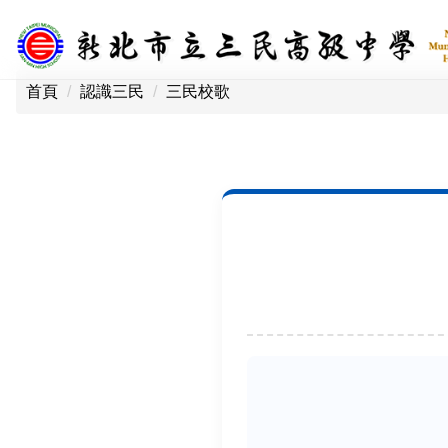
跳
到
主
要
首頁
認識三民
三民校歌
內
容
區