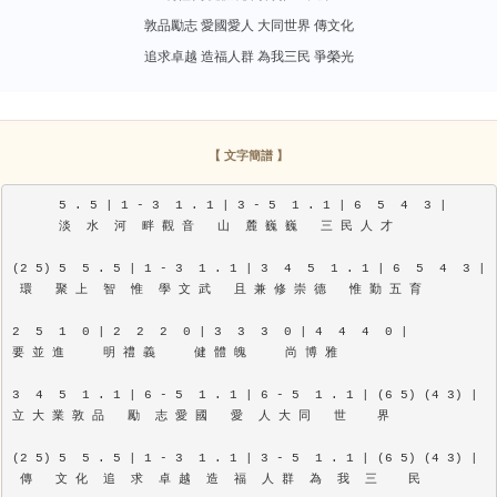
敦品勵志 愛國愛人 大同世界 傳文化
追求卓越 造福人群 為我三民 爭榮光
【 文字簡譜 】
      5 . 5 | 1 - 3  1 . 1 | 3 - 5  1 . 1 | 6  5  4  3 |

      淡  水  河  畔 觀 音   山  麓 巍 巍   三 民 人 才

(2 5) 5  5 . 5 | 1 - 3  1 . 1 | 3  4  5  1 . 1 | 6  5  4  3 |

 環   聚 上  智  惟  學 文 武   且 兼 修 崇 德   惟 勤 五 育

2  5  1  0 | 2  2  2  0 | 3  3  3  0 | 4  4  4  0 |

要 並 進     明 禮 義     健 體 魄     尚 博 雅

3  4  5  1 . 1 | 6 - 5  1 . 1 | 6 - 5  1 . 1 | (6 5) (4 3) |

立 大 業 敦 品   勵  志 愛 國   愛  人 大 同   世    界

(2 5) 5  5 . 5 | 1 - 3  1 . 1 | 3 - 5  1 . 1 | (6 5) (4 3) |

 傳   文 化  追  求  卓 越  造  福  人 群  為  我  三    民
