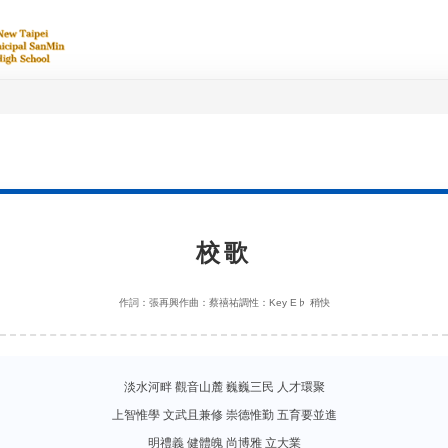
校歌
作詞：張再興
作曲：蔡禧祐
調性：Key E♭ 稍快
淡水河畔 觀音山麓 巍巍三民 人才環聚
上智惟學 文武且兼修 崇德惟勤 五育要並進
明禮義 健體魄 尚博雅 立大業