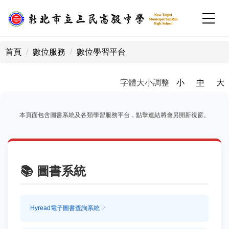
跳
到
主
:::
要
首頁
數位服務
數位學習平台
內
容
區
字體大小調整
小
中
大
本頁面包含圖書系統及各類學習服務平台，點擊連結將會另開新視窗。
📚
圖書系統
Hyread電子圖書查詢系統