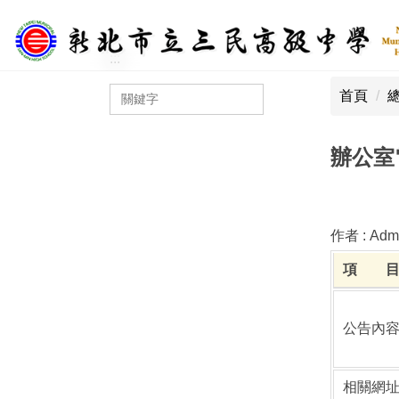
跳
到
主
:::
:::
要
首頁
內
容
區
辦公室
作者 :
Admi
項 
公告內
相關網