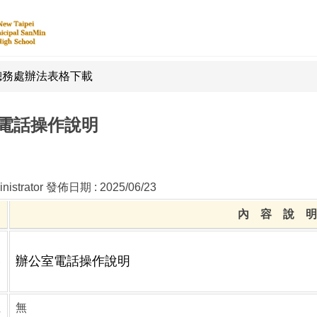
總務處辦法表格下載
電話操作說明
nistrator
發佈日期 :
2025/06/23
目
內 容 說 明
辦公室電話操作說明
容
址
無