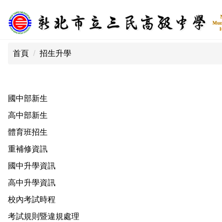
跳
到
主
:::
要
首頁
招生升學
內
容
區
國中部新生
高中部新生
體育班招生
重補修資訊
國中升學資訊
高中升學資訊
校內考試時程
考試規則暨違規處理