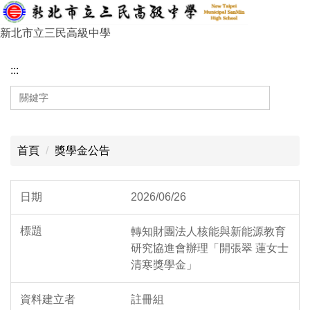
跳
到
新北市立三民高級中學
主
要
:::
內
容
區
:::
首頁
獎學金公告
2026/06/26
轉知財團法人核能與新能源教育
研究協進會辦理「開張翠 蓮女士
清寒獎學金」
註冊組