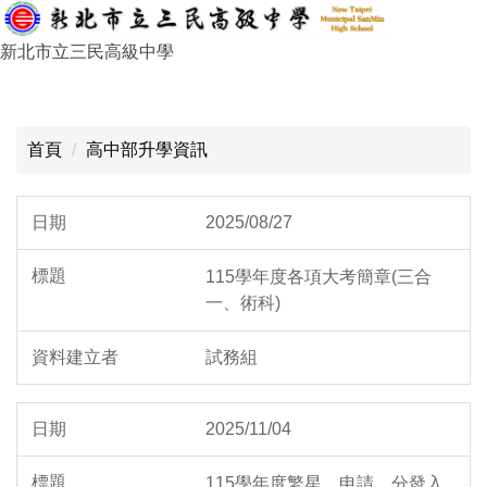
跳
到
新北市立三民高級中學
主
要
:::
內
容
首頁
高中部升學資訊
區
2025/08/27
115學年度各項大考簡章(三合
一、術科)
試務組
2025/11/04
115學年度繁星、申請、分發入