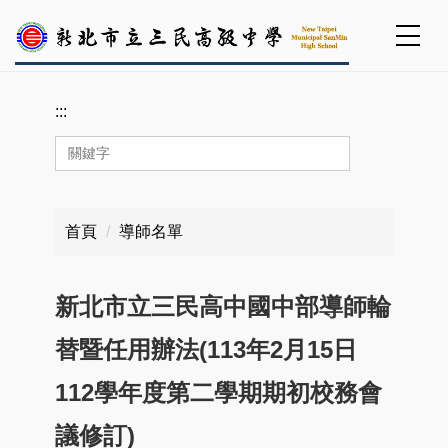
跳
到
:::
主
要
內
:::
容
區
首頁
導師名單
新北市立三民高中國中部導師輪
替暨任用辦法(113年2月15日
112學年度第二學期期初校務會
議修訂)