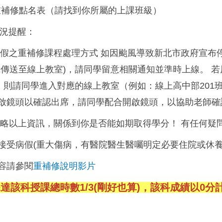
各科重補修點名表（請找到你所屬的上課班級）
情況提醒：
颱風假之重補修課程處理方式 如因颱風導致新北市政府宣
我傳送至線上教室)，請同學留意相關通知並準時上線。 
），則請同學進入對應的線上教室（例如：線上高中部201
啟鏡頭以確認出席，請同學配合開啟鏡頭，以協助老師確
勿忽略以上資訊，關係到你是否能如期取得學分！ 有任何
僅接受病假(重大傷病，有醫院醫生醫囑明定必要住院或休養
內容請參閱
重補修說明影片
達該科授課總時數1/3(剛好也算)，該科成績以0分