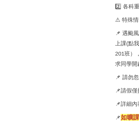
2️⃣ 
⚠️ 特殊
📌 遇
上課(點
201班
求同學開
📌 請
📌請假
📌詳細
如曠課
📌