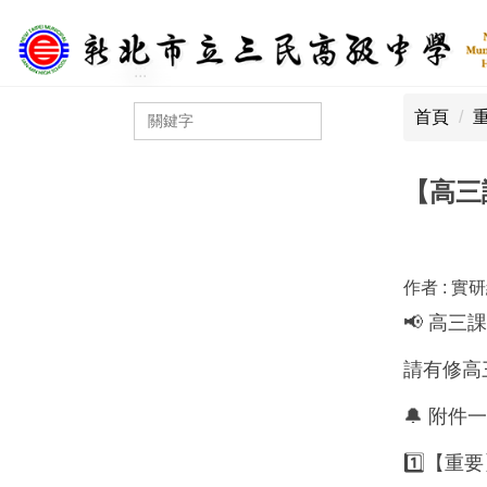
跳
到
主
:::
:::
要
首頁
內
容
區
【高三
作者 :
實
📢 高
請有修高
🔔 附
1️⃣【