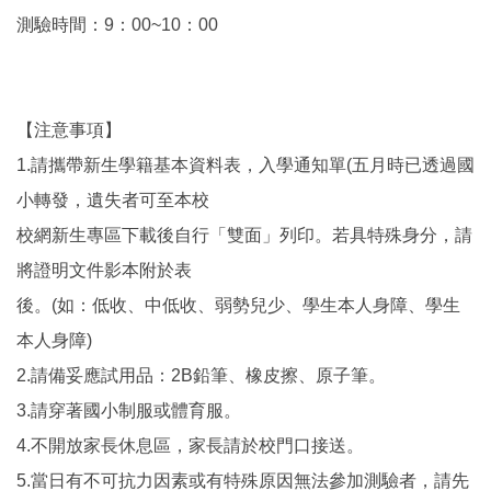
測驗時間：9：00~10：00
【注意事項】
1.請攜帶新生學籍基本資料表，入學通知單(五月時已透過國
小轉發，遺失者可至本校
校網新生專區下載後自行「雙面」列印。若具特殊身分，請
將證明文件影本附於表
後。(如：低收、中低收、弱勢兒少、學生本人身障、學生
本人身障)
2.請備妥應試用品：2B鉛筆、橡皮擦、原子筆。
3.請穿著國小制服或體育服。
4.不開放家長休息區，家長請於校門口接送。
5.當日有不可抗力因素或有特殊原因無法參加測驗者，請先