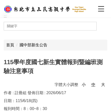
跳
到
主
:::
要
內
容
:::
區
首頁
國中部新生公告
115學年度國七新生實體報到暨編班測
驗注意事項
字體大小調整
小
中
大
作者 :
註冊組
發佈日期 :
2026/06/17
日期：115/6/18(四)
報到時間：8：00~8：30