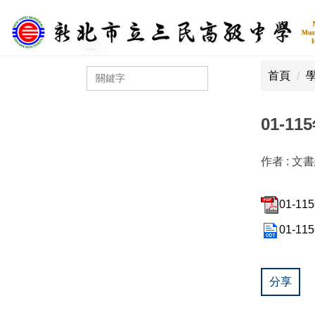
跳
到
主
:::
:::
要
首頁
內
容
區
01-1
作者 :
文
01-11
01-11
分享