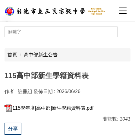
跳
到
主
:::
要
內
容
:::
區
首頁
高中部新生公告
115高中部新生學籍資料表
作者 :
註冊組
發佈日期 :
2026/06/26
115學年度[高中部]新生學籍資料表.pdf
瀏覽數:
1041
分享