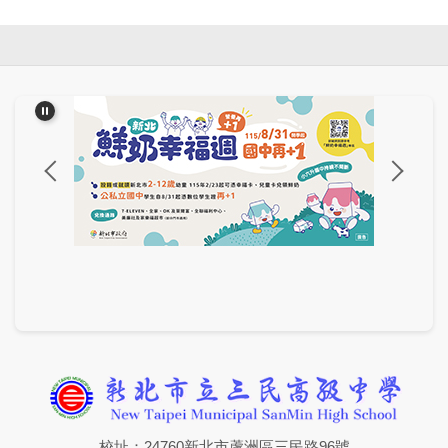
校址：24760新北市蘆洲區三民路96號