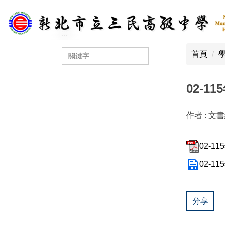
跳
到
主
:::
:::
要
首頁
內
容
區
02-1
作者 :
文
02-11
02-11
分享