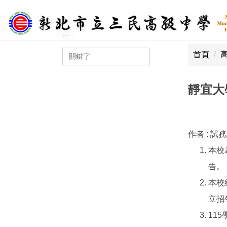
跳
到
主
:::
:::
要
首頁
內
容
區
靜宜大
作者 :
試
本校
告。
本校
立招
11