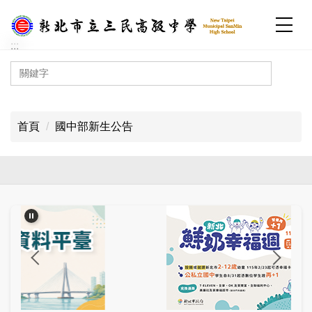
跳
到
主
:::
要
內
容
:::
區
首頁
國中部新生公告