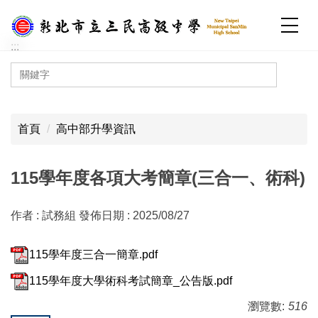
跳
到
主
:::
要
內
容
:::
區
首頁
高中部升學資訊
115學年度各項大考簡章(三合一、術科)
作者 :
試務組
發佈日期 :
2025/08/27
115學年度三合一簡章.pdf
115學年度大學術科考試簡章_公告版.pdf
瀏覽數:
516