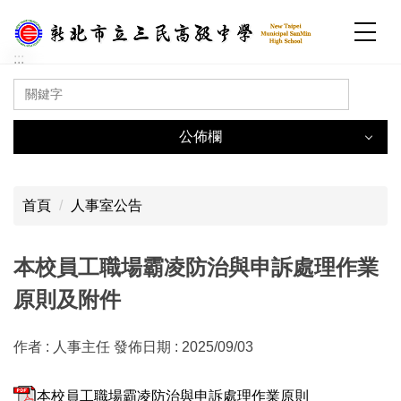
跳
到
主
:::
要
內
容
公佈欄
區
:::
公佈欄
首頁
人事室公告
一般公告
本校員工職場霸凌防治與申訴處理作業
原則及附件
國中部公告
高中部公告
作者 :
人事主任
發佈日期 :
2025/09/03
人事室公告
本校員工職場霸凌防治與申訴處理作業原則