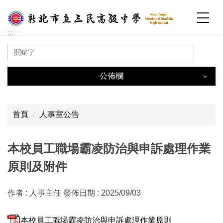
跳
到
主
:::
要
內
容
公佈欄
區
:::
公佈欄
首頁
人事室公告
一般公告
本校員工職場霸凌防治與申訴處理作業
原則及附件
國中部公告
高中部公告
作者 :
人事主任
發佈日期 :
2025/09/03
人事室公告
本校員工職場霸凌防治與申訴處理作業原則