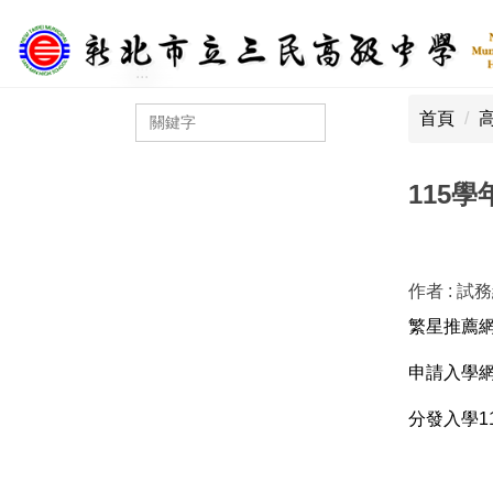
跳
到
主
:::
:::
要
首頁
內
容
區
115
作者 :
試
繁星推薦網
申請入學網
分發入學1